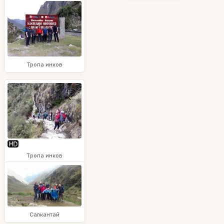
Тропа инков
Тропа инков
Салкантай