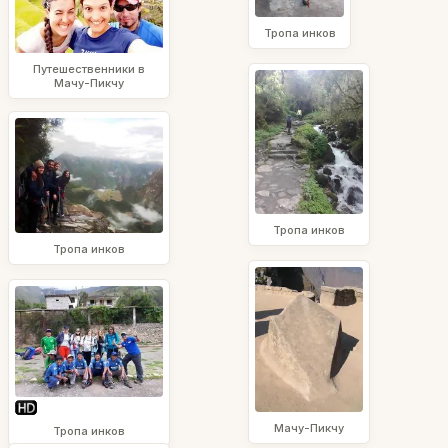
Тропа инков
Путешественники в
Мачу-Пикчу
Тропа инков
Тропа инков
Мачу-Пикчу
Тропа инков