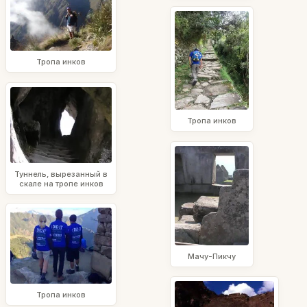
Тропа инков
Тропа инков
Туннель, вырезанный в
скале на тропе инков
Мачу-Пикчу
Тропа инков