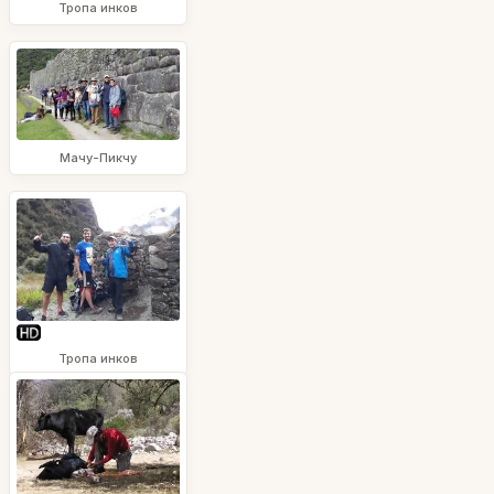
Тропа инков
Мачу-Пикчу
Тропа инков