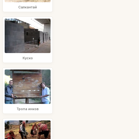
Салкантай
Куско
Тропа инков