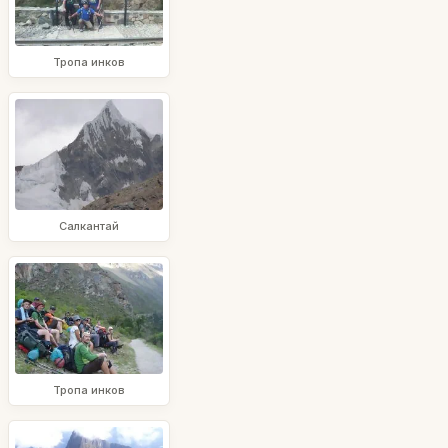
Тропа инков
Салкантай
Тропа инков