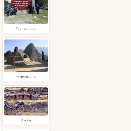
Тропа инков
Интиуатана
Куско