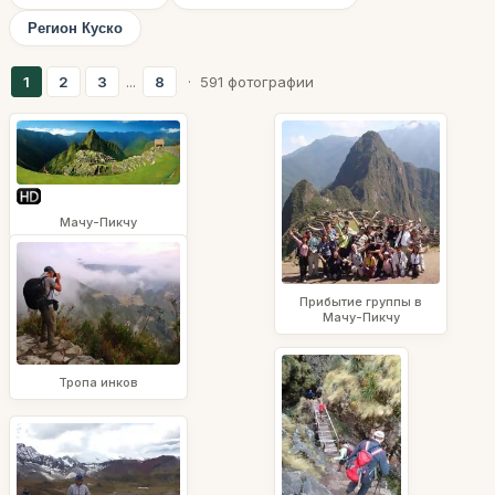
Регион Куско
1
2
3
...
8
· 591 фотографии
Мачу-Пикчу
Прибытие группы в
Мачу-Пикчу
Тропа инков