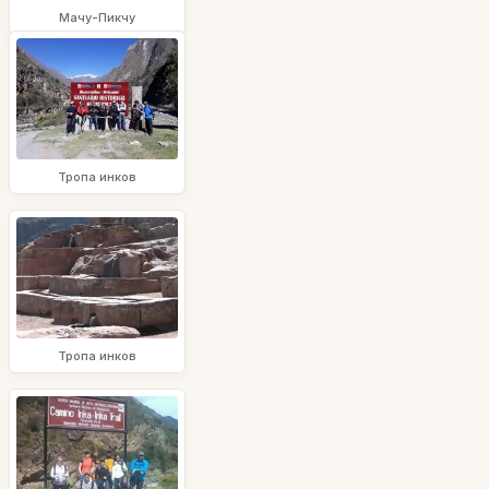
Мачу-Пикчу
Тропа инков
Тропа инков