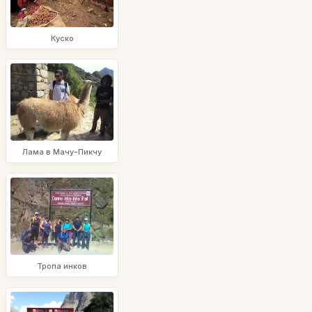
Куско
Лама в Мачу-Пикчу
Тропа инков