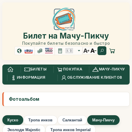
Билет на Мачу-Пикчу
Покупайте билеты безопасно и быстро
RU
USD
БИЛЕТЫ
ПОКУПКА
МАЧУ-ПИКЧУ
ИНФОРМАЦИЯ
ОБСЛУЖИВАНИЕ КЛИЕНТОВ
Фотоальбом
Куско
Тропа инков
Салкантай
Мачу-Пикчу
Эколодж Majestic
Тропа инков Imperial