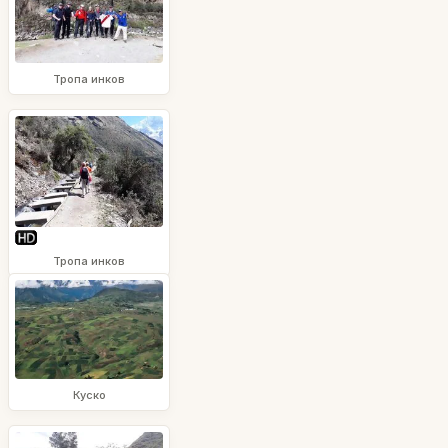
Тропа инков
Тропа инков
Куско