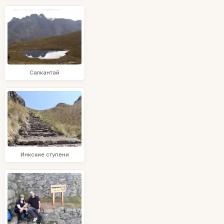
Салкантай
Инкские ступени