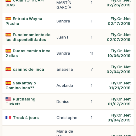
CAMINO INCA 4
Fly.On.Net
MARTÍN
1
DÍAS
02/26/2019
GARCÍA
Entrada Wayna
Fly.On.Net
Sandra
1
Picchu
02/17/2019
Funcionamiento de
Fly.On.Net
Juan I
1
las disponibilidades
02/07/2019
Dudas camino inca
Fly.On.Net
Sandra
11
2 días
10/06/2019
Fly.On.Net
camino del inca
anabella
7
02/04/2019
Salkantay o
Fly.On.Net
Adelaida
1
Camino Inca??
01/21/2019
Purchasing
Fly.On.Net
Denise
1
Tickets
01/07/2019
Fly.On.Net
Treck 4 jours
Christophe
1
01/04/2019
Maria de