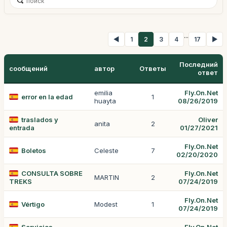
...
◀
1
2
3
4
17
▶
Последний
сообщений
автор
Ответы
ответ
emilia
Fly.On.Net
error en la edad
1
huayta
08/26/2019
traslados y
Oliver
anita
2
entrada
01/27/2021
Fly.On.Net
Boletos
Celeste
7
02/20/2020
CONSULTA SOBRE
Fly.On.Net
MARTIN
2
TREKS
07/24/2019
Fly.On.Net
Vértigo
Modest
1
07/24/2019