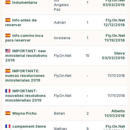
los
Fly.On.Net
Indumentaria
1
Angeles
01/03/2019
Paz
Info antes de
Fly.On.Net
Adrián
1
reservar
12/12/2018
info camino inca
Fly.On.Net
loredana
1
para reservar
11/19/2018
IMPORTANT: new
Steve
ministerial resolutions
Fly.On.Net
15
03/03/2019
2019
IMPORTANTE:
nuevas resoluciones
Fly.On.Net
-
11/11/2018
ministeriales 2019
IMPORTANT:
nouvelles résolutions
Fly.On.Net
-
11/11/2018
ministérielles 2019
Alberto
Wayna Pichu
Belian
2
11/01/2018
campement 3ème
Fly.On.Net
Nathan
9