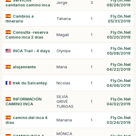
Servicios
Fly.On.Net
Jorge
3
sanitarios camino inca
08/26/2019
Cambios a
Fly.On.Net
Tatiana
1
itinerario
05/31/2019
Consulta -reserva
Fly.On.Net
Magalí
1
Camino inca 2 días
05/20/2019
Fly.On.Net
INCA Trail - 4 days
Olympe
1
05/08/2019
Fly.On.Net
alojamiento
Maria
1
04/22/2019
Fly.On.Net
trek du Salcantay.
Nicolas
1
04/06/2019
SILVIA
INFORMACIÓN
Fly.On.Net
GRIVÉ
1
CAMINO INCA
04/02/2019
TURIGAS
camino del inca 4
Fly.On.Net
Mariana
1
días
03/24/2019
MÓNICA