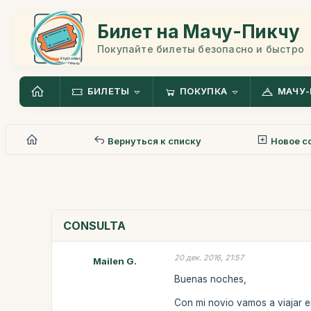
Билет на Мачу-Пикчу
Покупайте билеты безопасно и быстро
БИЛЕТЫ
ПОКУПКА
МАЧУ-
Вернуться к списку
Новое с
CONSULTA
20 дек. 2016, 21:57
Mailen G.
Buenas noches,
Con mi novio vamos a viajar en