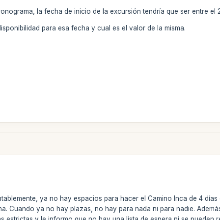
nograma, la fecha de inicio de la excursión tendría que ser entre el 2
isponibilidad para esa fecha y cual es el valor de la misma.
tablemente, ya no hay espacios para hacer el Camino Inca de 4 días e
na. Cuando ya no hay plazas, no hay para nada ni para nadie. Además, 
as estrictas y le informo que no hay una lista de espera ni se puede