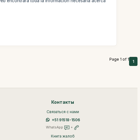
web encontrará toda la información necesaria acerca
Page 1 of 1
1
Контакты
Связаться с нами
+51 91518-1506
WhatsApp
+
Книга жалоб