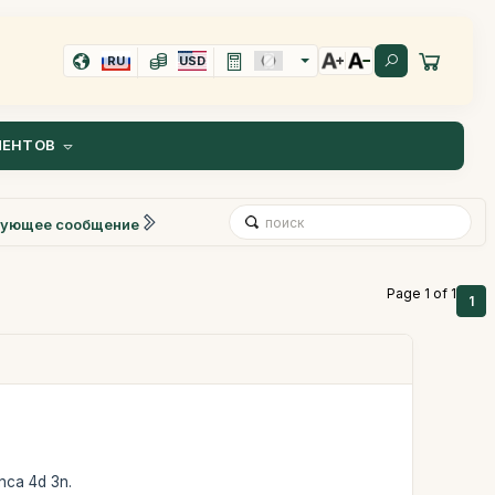
RU
USD
ИЕНТОВ
ующее сообщение
Page 1 of 1
1
inca 4d 3n.