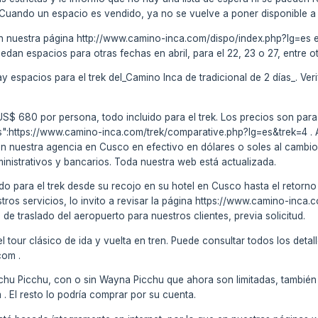
 Cuando un espacio es vendido, ya no se vuelve a poner disponible a 
en nuestra página http://www.camino-inca.com/dispo/index.php?lg=es es
edan espacios para otras fechas en abril, para el 22, 23 o 27, entre ot
ay espacios para el trek del_Camino Inca de tradicional de 2 días_. Ver
s US$ 680 por persona, todo incluido para el trek. Los precios son par
":https://www.camino-inca.com/trek/comparative.php?lg=es&trek=4 . Al
n nuestra agencia en Cusco en efectivo en dólares o soles al cambio d
nistrativos y bancarios. Toda nuestra web está actualizada.
do para el trek desde su recojo en su hotel en Cusco hasta el retorno (
stros servicios, lo invito a revisar la página https://www.camino-inca
de traslado del aeropuerto para nuestros clientes, previa solicitud.
tour clásico de ida y vuelta en tren. Puede consultar todos los detall
com .
chu Picchu, con o sin Wayna Picchu que ahora son limitadas, también 
El resto lo podría comprar por su cuenta.